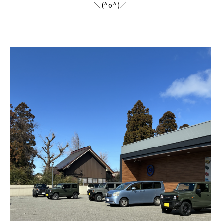
＼(^o^)／