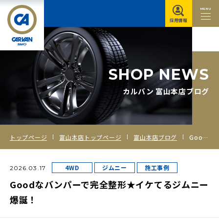
MENU
採用情報
S
H
O
P
N
E
W
S
カルバン 富山本店ブログ
トップページ
富山本店トップページ
富山本店ブログ
Goodなバンパーで完全整形★イケてるジムニー爆誕！
4WD
ジムニー
施工事例
2026.03.17
Goodなバンパーで完全整形★イケてるジムニー
爆誕！