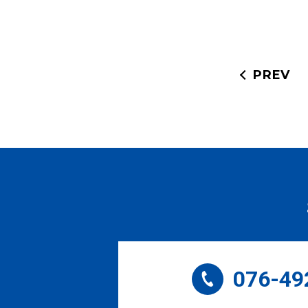
PREV
076-49