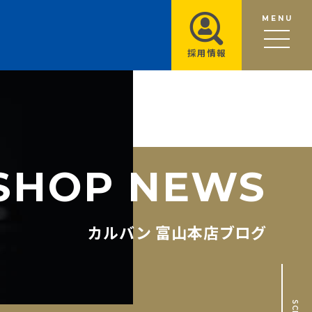
MENU
採用情報
S
H
O
P
N
E
W
S
カルバン 富山本店ブログ