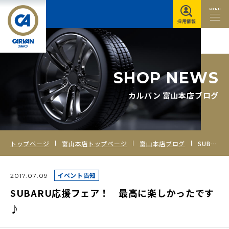
MENU
採用情報
S
H
O
P
N
E
W
S
カルバン 富山本店ブログ
トップページ
富山本店トップページ
富山本店ブログ
SUBARU応援フェア！ 最高に楽しかったです♪
イベント告知
2017.07.09
SUBARU応援フェア！ 最高に楽しかったです
♪