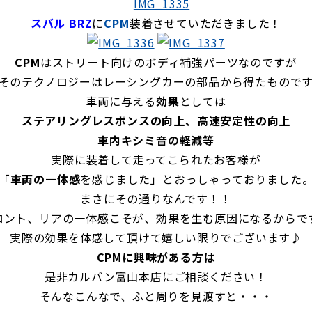
スバル BRZ
に
CPM
装着させていただきました！
CPM
はストリート向けのボディ補強パーツなのですが
そのテクノロジーはレーシングカーの部品から得たもので
車両に与える
効果
としては
ステアリングレスポンスの向上、高速安定性の向上
車内キシミ音の軽減等
実際に装着して走ってこられたお客様が
「
車両の一体感
を感じました」とおっしゃっておりました
まさにその通りなんです！！
ロント、リアの一体感こそが、効果を生む原因になるからで
実際の効果を体感して頂けて嬉しい限りでございます♪
CPMに興味がある方は
是非カルバン富山本店にご相談ください！
そんなこんなで、ふと周りを見渡すと・・・