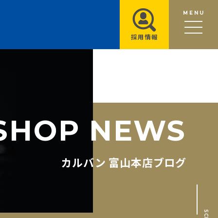
MENU
採用情報
S
H
O
P
N
E
W
S
カルバン 富山本店ブログ