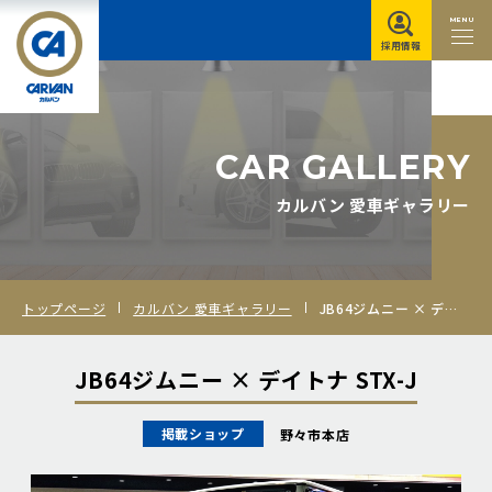
MENU
採用情報
C
A
R
G
A
L
L
E
R
Y
カルバン 愛車ギャラリー
トップページ
カルバン 愛車ギャラリー
JB64ジムニー × デイトナ STX-J
JB64ジムニー × デイトナ STX-J
掲載ショップ
野々市本店