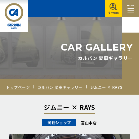
MENU
採用情報
C
A
R
G
A
L
L
E
R
Y
カルバン 愛車ギャラリー
トップページ
カルバン 愛車ギャラリー
ジムニー × RAYS
ジムニー × RAYS
掲載ショップ
富山本店