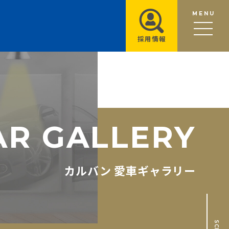
MENU
採用情報
A
R
G
A
L
L
E
R
Y
カルバン 愛車ギャラリー