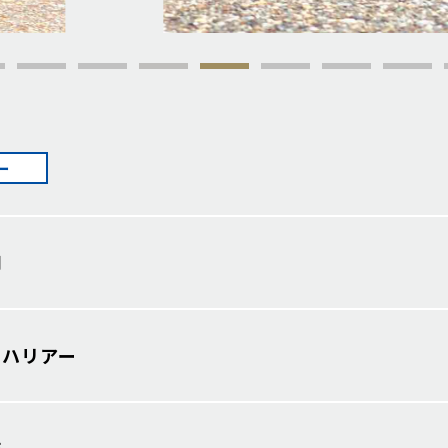
ー
月
 ハリアー
店