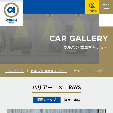
MENU
採用情報
C
A
R
G
A
L
L
E
R
Y
カルバン 愛車ギャラリー
トップページ
カルバン 愛車ギャラリー
ハリアー × RAYS
ハリアー × RAYS
掲載ショップ
野々市本店