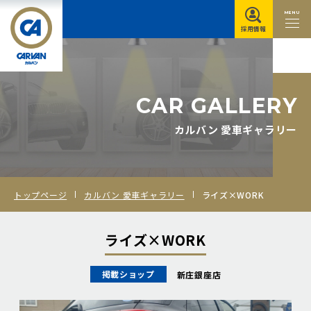
MENU
採用情報
C
A
R
G
A
L
L
E
R
Y
カルバン 愛車ギャラリー
トップページ
カルバン 愛車ギャラリー
ライズ×WORK
ライズ×WORK
掲載ショップ
新庄銀座店