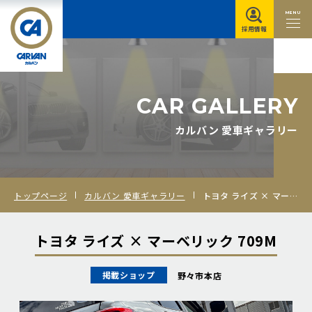
MENU
採用情報
C
A
R
G
A
L
L
E
R
Y
カルバン 愛車ギャラリー
トップページ
カルバン 愛車ギャラリー
トヨタ ライズ × マーベリック 709M
トヨタ ライズ × マーベリック 709M
掲載ショップ
野々市本店