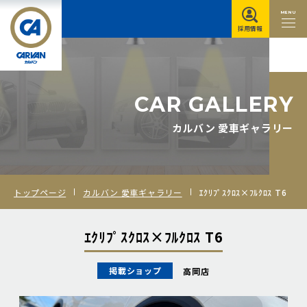
MENU
採用情報
C
A
R
G
A
L
L
E
R
Y
カルバン 愛車ギャラリー
トップページ
カルバン 愛車ギャラリー
ｴｸﾘﾌﾟｽｸﾛｽ×ﾌﾙｸﾛｽ T6
ｴｸﾘﾌﾟｽｸﾛｽ×ﾌﾙｸﾛｽ T6
掲載ショップ
高岡店