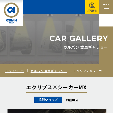
MENU
採用情報
C
A
R
G
A
L
L
E
R
Y
カルバン 愛車ギャラリー
トップページ
カルバン 愛車ギャラリー
エクリプス×シーカーMX
エクリプス×シーカーMX
掲載ショップ
問屋町店