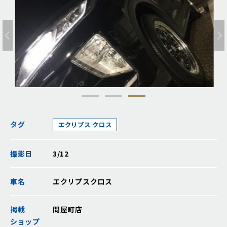
タグ
エクリプス クロス
撮影日
3/12
車名
エクリプスクロス
掲載
問屋町店
ショップ