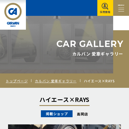
MENU
採用情報
C
A
R
G
A
L
L
E
R
Y
カルバン 愛車ギャラリー
トップページ
カルバン 愛車ギャラリー
ハイエース×RAYS
ハイエース×RAYS
掲載ショップ
高岡店