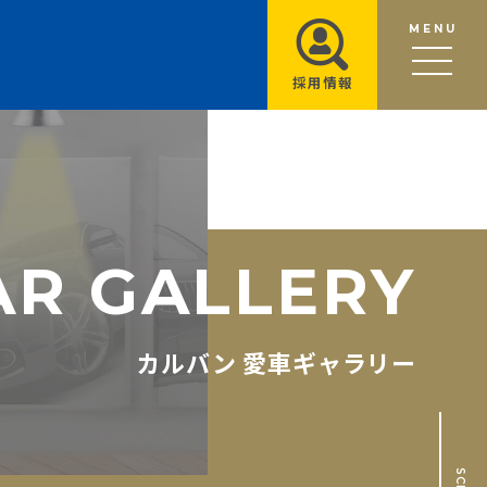
MENU
採用情報
A
R
G
A
L
L
E
R
Y
カルバン 愛車ギャラリー