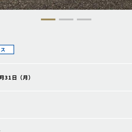
ース
8月31日（月）
ス
店