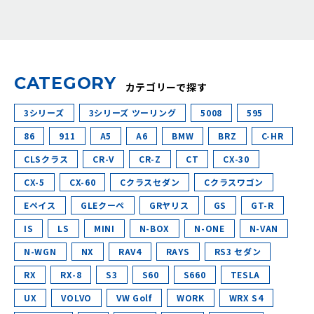
C
A
T
E
G
O
R
Y
カテゴリーで探す
3シリーズ
3シリーズ ツーリング
5008
595
86
911
A5
A6
BMW
BRZ
C-HR
CLSクラス
CR-V
CR-Z
CT
CX-30
CX-5
CX-60
Cクラスセダン
Cクラスワゴン
Eペイス
GLEクーペ
GRヤリス
GS
GT-R
IS
LS
MINI
N-BOX
N-ONE
N-VAN
N-WGN
NX
RAV4
RAYS
RS3 セダン
RX
RX-8
S3
S60
S660
TESLA
UX
VOLVO
VW Golf
WORK
WRX S4