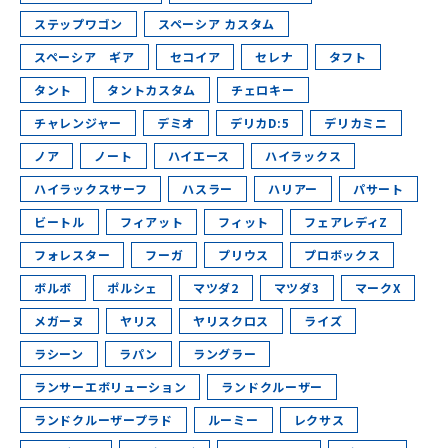
ステップワゴン
スペーシア カスタム
スペーシア ギア
セコイア
セレナ
タフト
タント
タントカスタム
チェロキー
チャレンジャー
デミオ
デリカD:5
デリカミニ
ノア
ノート
ハイエース
ハイラックス
ハイラックスサーフ
ハスラー
ハリアー
パサート
ビートル
フィアット
フィット
フェアレディZ
フォレスター
フーガ
プリウス
プロボックス
ボルボ
ポルシェ
マツダ2
マツダ3
マークX
メガーヌ
ヤリス
ヤリスクロス
ライズ
ラシーン
ラパン
ラングラー
ランサーエボリューション
ランドクルーザー
ランドクルーザープラド
ルーミー
レクサス