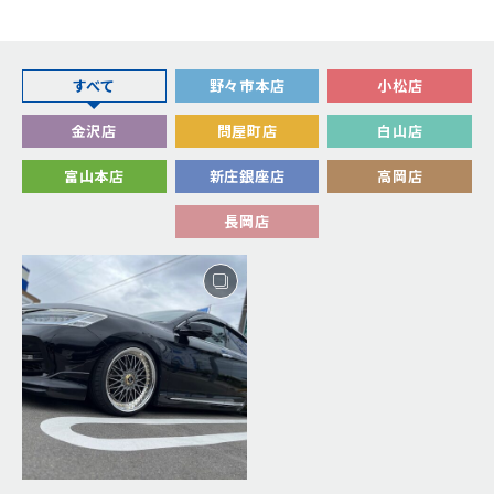
すべて
野々市本店
小松店
金沢店
問屋町店
白山店
富山本店
新庄銀座店
高岡店
長岡店