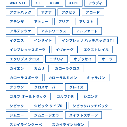
WRX STI
X1
XC40
XC60
アウディ
アウトバック
アクア
アクセラ
アコード
アテンザ
アトレー
アリア
アリスト
アルテッツァ
アルトワークス
アルファード
イグニス
インサイト
インプレッサ ハッチバック STI
インプレッサスポーツ
イヴォーグ
エクストレイル
エクリプス クロス
エブリィ
オデッセイ
オーラ
カイエン
カムリ
カローラクロス
カローラスポーツ
カローラルミオン
キャラバン
クラウン
クロスオーバー
グレイス
ゴルフ オールトラック
ゴルフ7-R
シエンタ
シビック
シビック タイプR
シビックハッチバック
ジムニー
ジムニーシエラ
スイフトスポーツ
スカイラインクーペ
スカイラインセダン