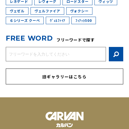
レネゲード
レヴォーグ
ロードスター
ヴィッツ
ヴェゼル
ヴェルファイア
ヴォクシー
６シリーズ クーペ
ｳﾞｪﾙﾌｧｲｱ
ﾌｨｱｯﾄ500
F
R
E
E
W
O
R
D
フリーワードで探す
旧ギャラリーはこちら