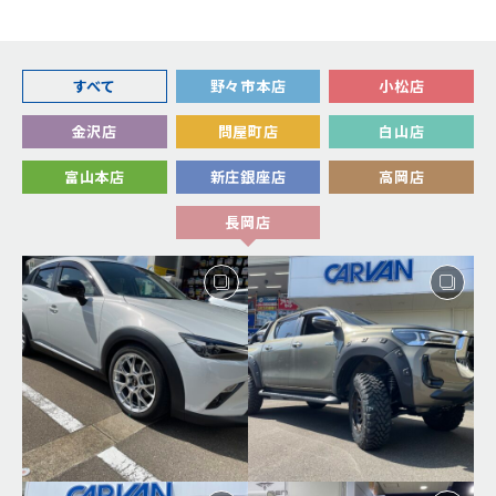
すべて
野々市本店
小松店
金沢店
問屋町店
白山店
富山本店
新庄銀座店
高岡店
長岡店