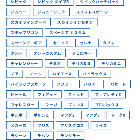
シビック
シビック タイプR
シビックハッチバック
ジムニー
ジムニーシエラ
スイフトスポーツ
スカイラインクーペ
スカイラインセダン
ステップワゴン
スペーシア カスタム
スペーシア ギア
セコイア
セレナ
タフト
タント
タントカスタム
チェロキー
チャレンジャー
デミオ
デリカD:5
デリカミニ
ノア
ノート
ハイエース
ハイラックス
ハイラックスサーフ
ハスラー
ハリアー
パサート
ビートル
フィアット
フィット
フェアレディZ
フォレスター
フーガ
プリウス
プロボックス
ボルボ
ポルシェ
マツダ2
マツダ3
マークX
メガーヌ
ヤリス
ヤリスクロス
ライズ
ラシーン
ラパン
ラングラー