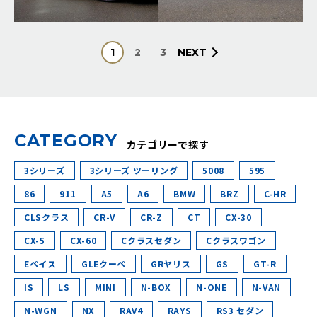
1
2
3
NEXT
C
A
T
E
G
O
R
Y
カテゴリーで探す
3シリーズ
3シリーズ ツーリング
5008
595
86
911
A5
A6
BMW
BRZ
C-HR
CLSクラス
CR-V
CR-Z
CT
CX-30
CX-5
CX-60
Cクラスセダン
Cクラスワゴン
Eペイス
GLEクーペ
GRヤリス
GS
GT-R
IS
LS
MINI
N-BOX
N-ONE
N-VAN
N-WGN
NX
RAV4
RAYS
RS3 セダン