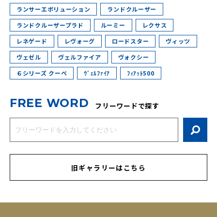
ランサーエボリューション
ランドクルーザー
ランドクルーザープラド
ルーミー
レクサス
レネゲード
レヴォーグ
ロードスター
ヴィッツ
ヴェゼル
ヴェルファイア
ヴォクシー
６シリーズ クーペ
ｳﾞｪﾙﾌｧｲｱ
ﾌｨｱｯﾄ500
F
R
E
E
W
O
R
D
フリーワードで探す
旧ギャラリーはこちら