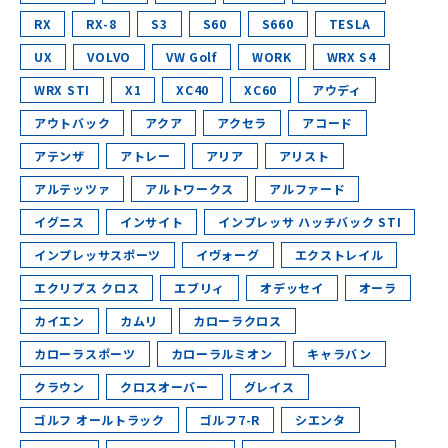
RX
RX-8
S3
S60
S660
TESLA
UX
VOLVO
VW Golf
WORK
WRX S4
WRX STI
X1
XC40
XC60
アウディ
アウトバック
アクア
アクセラ
アコード
アテンザ
アトレー
アリア
アリスト
アルテッツァ
アルトワークス
アルファード
イグニス
インサイト
インプレッサ ハッチバック STI
インプレッサスポーツ
イヴォーグ
エクストレイル
エクリプス クロス
エブリィ
オデッセイ
オーラ
カイエン
カムリ
カローラクロス
カローラスポーツ
カローラルミオン
キャラバン
クラウン
クロスオーバー
グレイス
ゴルフ オールトラック
ゴルフ7-R
シエンタ