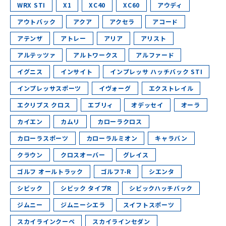
WRX STI
X1
XC40
XC60
アウディ
アウトバック
アクア
アクセラ
アコード
アテンザ
アトレー
アリア
アリスト
アルテッツァ
アルトワークス
アルファード
イグニス
インサイト
インプレッサ ハッチバック STI
インプレッサスポーツ
イヴォーグ
エクストレイル
エクリプス クロス
エブリィ
オデッセイ
オーラ
カイエン
カムリ
カローラクロス
カローラスポーツ
カローラルミオン
キャラバン
クラウン
クロスオーバー
グレイス
ゴルフ オールトラック
ゴルフ7-R
シエンタ
シビック
シビック タイプR
シビックハッチバック
ジムニー
ジムニーシエラ
スイフトスポーツ
スカイラインクーペ
スカイラインセダン