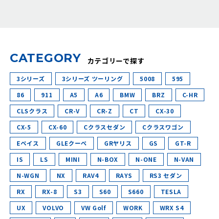
C
A
T
E
G
O
R
Y
カテゴリーで探す
3シリーズ
3シリーズ ツーリング
5008
595
86
911
A5
A6
BMW
BRZ
C-HR
CLSクラス
CR-V
CR-Z
CT
CX-30
CX-5
CX-60
Cクラスセダン
Cクラスワゴン
Eペイス
GLEクーペ
GRヤリス
GS
GT-R
IS
LS
MINI
N-BOX
N-ONE
N-VAN
N-WGN
NX
RAV4
RAYS
RS3 セダン
RX
RX-8
S3
S60
S660
TESLA
UX
VOLVO
VW Golf
WORK
WRX S4