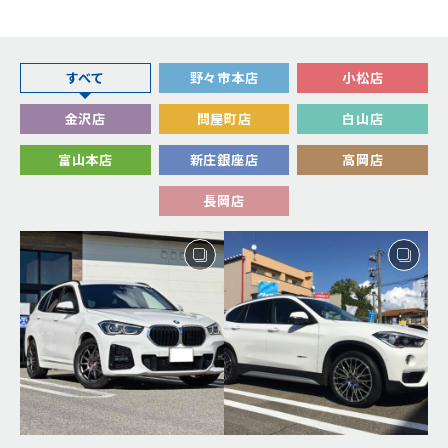
すべて
野々市本店
小松店
金沢店
問屋町店
白山店
富山本店
新庄銀座店
高岡店
長岡店