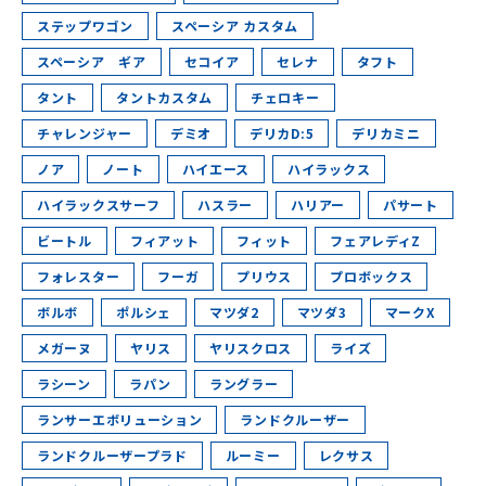
ステップワゴン
スペーシア カスタム
スペーシア ギア
セコイア
セレナ
タフト
タント
タントカスタム
チェロキー
チャレンジャー
デミオ
デリカD:5
デリカミニ
ノア
ノート
ハイエース
ハイラックス
ハイラックスサーフ
ハスラー
ハリアー
パサート
ビートル
フィアット
フィット
フェアレディZ
フォレスター
フーガ
プリウス
プロボックス
ボルボ
ポルシェ
マツダ2
マツダ3
マークX
メガーヌ
ヤリス
ヤリスクロス
ライズ
ラシーン
ラパン
ラングラー
ランサーエボリューション
ランドクルーザー
ランドクルーザープラド
ルーミー
レクサス