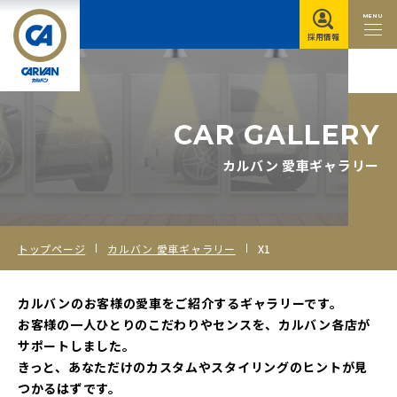
MENU
採用情報
C
A
R
G
A
L
L
E
R
Y
カルバン 愛車ギャラリー
トップページ
カルバン 愛車ギャラリー
X1
カルバンのお客様の愛車をご紹介するギャラリーです。
お客様の一人ひとりのこだわりやセンスを、カルバン各店が
サポートしました。
きっと、あなただけのカスタムやスタイリングのヒントが見
つかるはずです。