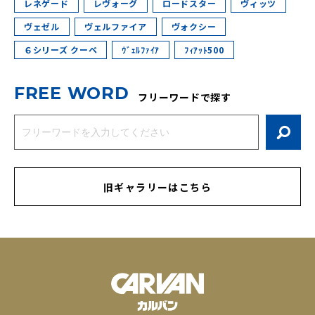
レネゲード
レヴォーグ
ロードスター
ヴィッツ
ヴェゼル
ヴェルファイア
ヴォクシー
６シリーズ クーペ
ｳﾞｪﾙﾌｧｲｱ
ﾌｨｱｯﾄ500
F
R
E
E
W
O
R
D
フリーワードで探す
旧ギャラリーはこちら