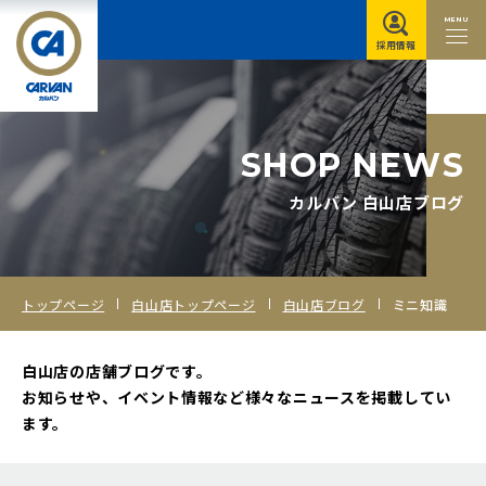
MENU
採用情報
S
H
O
P
N
E
W
S
カルバン 白山店ブログ
トップページ
白山店トップページ
白山店ブログ
ミニ知識
白山店の店舗ブログです。
お知らせや、イベント情報など様々なニュースを掲載してい
ます。