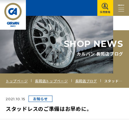
MENU
採用情報
S
H
O
P
N
E
W
S
カルバン 長岡店ブログ
トップページ
長岡店トップページ
長岡店ブログ
スタッドレスのご準備はお早めに。
お知らせ
2021.10.15
スタッドレスのご準備はお早めに。