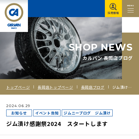
MENU
採用情報
S
H
O
P
N
E
W
S
カルバン 長岡店ブログ
トップページ
長岡店トップページ
長岡店ブログ
ジム漬け感謝祭2024 スタートします
2024.06.29
お知らせ
イベント告知
ジムニーブログ ジム漬け
ジム漬け感謝祭2024 スタートします