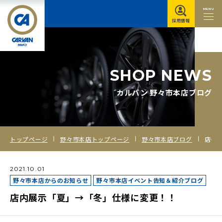
MENU
採用情報
S
H
O
P
N
E
W
S
カルバン 野々市本店ブログ
トップページ
野々市本店トップページ
野々市本店ブログ
店内展示「夏」→「冬」仕様に変更！！
2021.10.01
野々市本店からのお知らせ
野々市本店イベント告知＆紹介ブログ
店内展示「夏」→「冬」仕様に変更！！