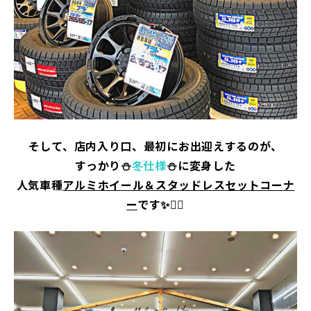
そして、店内入り口、最初にお出迎えするのが、
すっかり
⛄
冬
仕
様
⛄に変身した
人気車種
アルミホイール＆スタッドレスセットコーナ
ー
です✨👉🏻