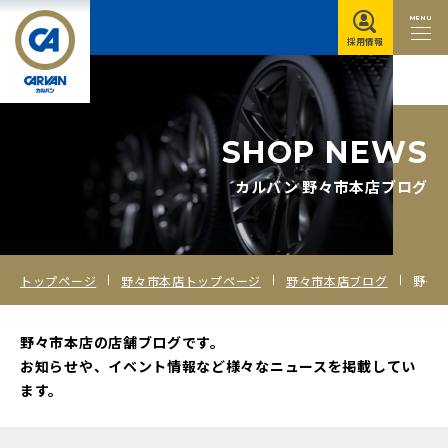
MENU
採用情報
S
H
O
P
N
E
W
S
カルバン 野々市本店ブログ
トップページ
野々市本店トップページ
野々市本店ブログ
野々市本店イベント告知＆紹介ブログ
野々市本店の店舗ブログです。
お知らせや、イベント情報など様々なニュースを掲載してい
ます。