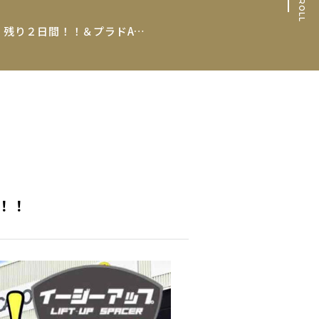
SCROLL
大総力祭開催中！！残り２日間！！＆プラドACCイージーアップ取り付け！！
！！