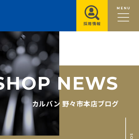
MENU
採用情報
S
H
O
P
N
E
W
S
カルバン 野々市本店ブログ