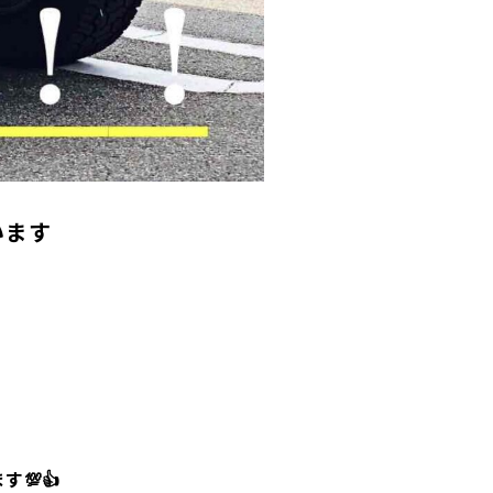
います
💯👍