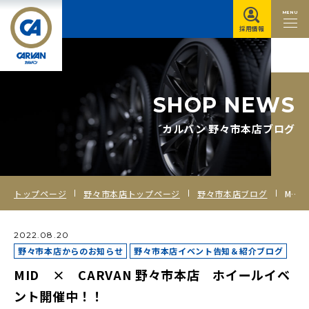
MENU
採用情報
S
H
O
P
N
E
W
S
カルバン 野々市本店ブログ
トップページ
野々市本店トップページ
野々市本店ブログ
MID × CARVAN 野々市本店 ホイールイベント開催中！！
2022.08.20
野々市本店からのお知らせ
野々市本店イベント告知＆紹介ブログ
MID × CARVAN 野々市本店 ホイールイベ
ント開催中！！