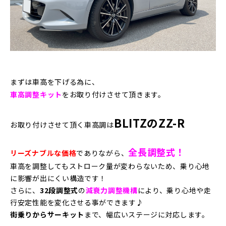
まずは車高を下げる為に、
車高調整キット
をお取り付けさせて頂きます。
BLITZのZZ-R
お取り付けさせて頂く車高調は
全長調整式！
リーズナブルな価格
でありながら、
車高を調整してもストローク量が変わらないため、乗り心地
に影響が出にくい構造です！
さらに、
32段調整式
の
減衰力調整機構
により、乗り心地や走
行安定性能を変化させる事ができます♪
街乗りからサーキット
まで、幅広いステージに対応します。