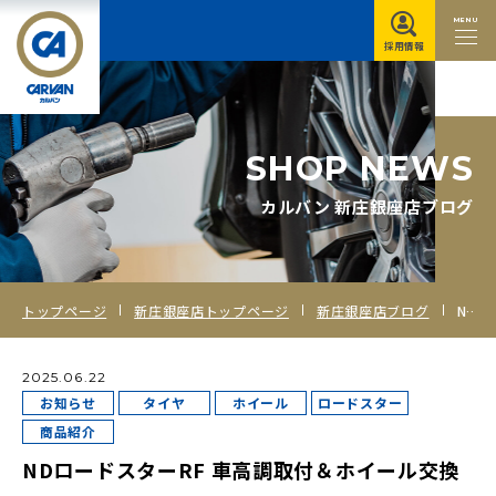
MENU
採用情報
S
H
O
P
N
E
W
S
カルバン 新庄銀座店ブログ
トップページ
新庄銀座店トップページ
新庄銀座店ブログ
NDロードスターRF 車高調取付＆ホイール交換
2025.06.22
お知らせ
タイヤ
ホイール
ロードスター
商品紹介
NDロードスターRF 車高調取付＆ホイール交換