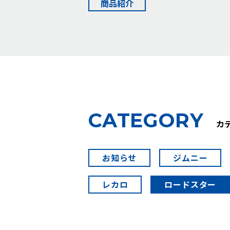
商品紹介
C
A
T
E
G
O
R
Y
カ
お知らせ
ジムニー
レカロ
ロードスター