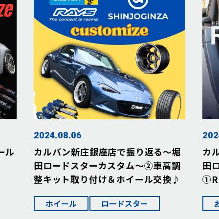
2024.08.06
202
ール
カルバン新庄銀座店で振り返る～堀
カ
田ロードスターカスタム～②車高調
田
整キット取り付け＆ホイール交換♪
①R
ホイール
ロードスター