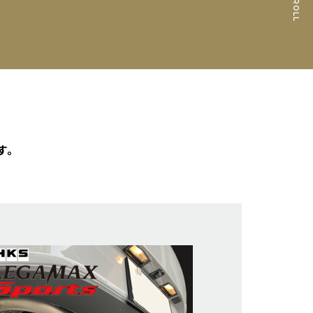
SCROLL
す。