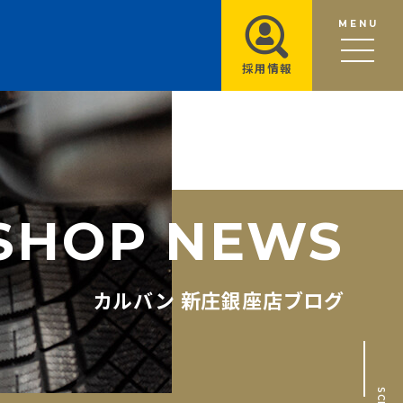
MENU
採用情報
S
H
O
P
N
E
W
S
カルバン 新庄銀座店ブログ