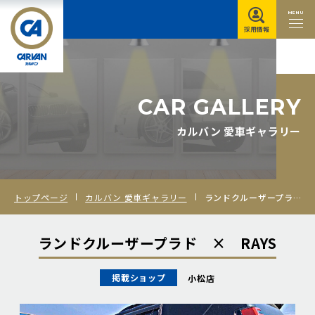
MENU
採用情報
C
A
R
G
A
L
L
E
R
Y
カルバン 愛車ギャラリー
トップページ
カルバン 愛車ギャラリー
ランドクルーザープラド × RAYS
ランドクルーザープラド × RAYS
掲載ショップ
小松店