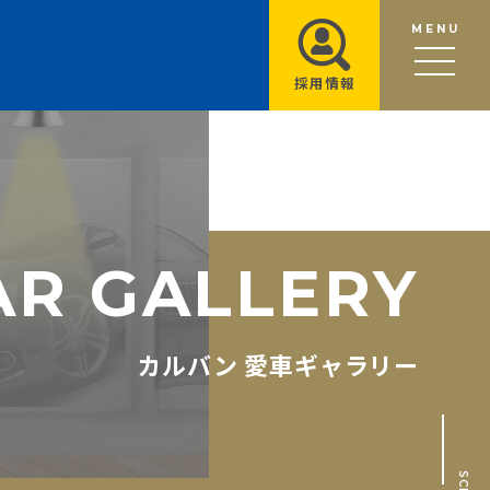
MENU
採用情報
A
R
G
A
L
L
E
R
Y
カルバン 愛車ギャラリー