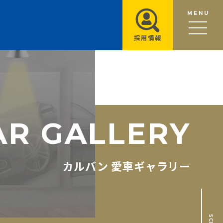
MENU
採用情報
A
R
G
A
L
L
E
R
Y
カルバン 愛車ギャラリー